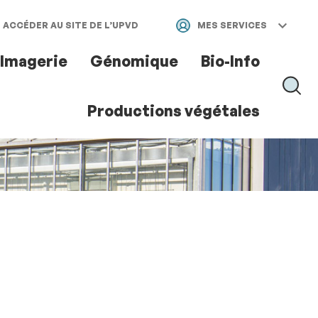
ACCÉDER AU SITE DE L’UPVD
MES SERVICES
Imagerie
Génomique
Bio-Info
RECH
Productions végétales