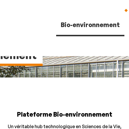
Aller
Navigation
Accès
Connexion
au
directs
contenu
Bio-environnement
nnement
Plateforme Bio-environnement
Un véritable hub technologique en Sciences de la Vie,